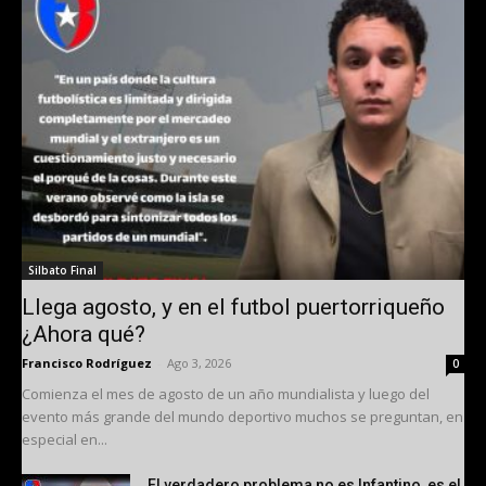
Silbato Final
Llega agosto, y en el futbol puertorriqueño
¿Ahora qué?
Francisco Rodríguez
-
Ago 3, 2026
0
Comienza el mes de agosto de un año mundialista y luego del
evento más grande del mundo deportivo muchos se preguntan, en
especial en...
El verdadero problema no es Infantino, es el