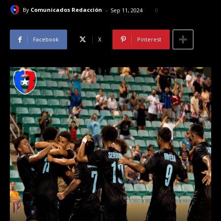
-
By
Comunicados Redacción
Sep 11, 2024
0
Facebook
X
Pinterest