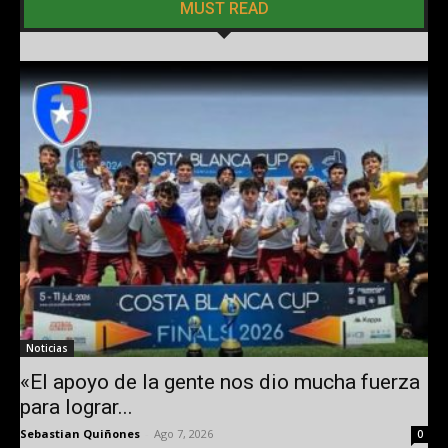
MUST READ
Noticias
«El apoyo de la gente nos dio mucha fuerza
para lograr...
Sebastian Quiñones
-
Ago 7, 2026
0