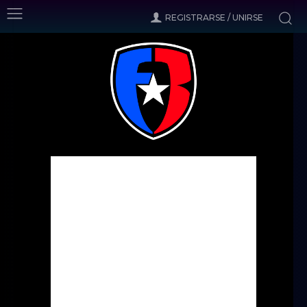
REGISTRARSE / UNIRSE