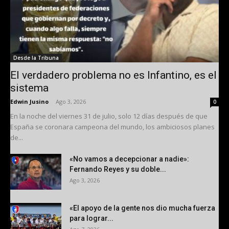
Desde la Tribuna
El verdadero problema no es Infantino, es el
sistema
Edwin Jusino
-
Ago 3, 2026
0
En la noche del viernes 31 de julio, solo 12 días después de que
España se coronara campeona del mundo, los ambiciosos planes
de...
«No vamos a decepcionar a nadie»:
Fernando Reyes y su doble...
Ago 3, 2026
«El apoyo de la gente nos dio mucha fuerza
para lograr...