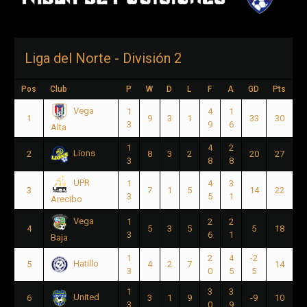
Liga del Norte - División 2
Pos
Club
P
W
D
L
F
A
GD
Pts
Vega
1
4
1
1
9
3
1
33
30
3
9
6
Alta
1
4
2
Lions
2
8
3
2
20
27
3
8
8
UPR
1
4
3
3
7
1
5
14
22
3
5
1
Arecibo
Vega
1
2
2
4
5
3
5
5
18
3
6
1
Baja
1
2
4
-2
Hatillo
5
4
2
7
14
3
0
5
5
1
3
3
United
6
3
1
9
-9
10
3
0
9