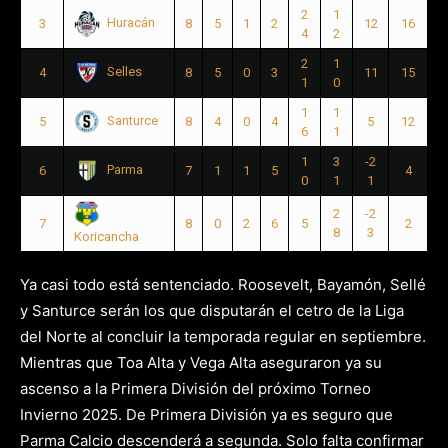
2
1
Huracán
3
8
5
1
2
12
16
4
2
2
1
Selles
4
8
5
0
3
11
15
1
0
1
1
Santurce
5
8
4
0
4
5
12
6
1
1
3
-2
Parma
6
7
1
1
5
4
0
1
1
2
-2
7
8
0
2
6
5
2
8
3
Koricancha
Ya casi todo está sentenciado. Roosevelt, Bayamón, Sellé
y Santurce serán los que disputarán el cetro de la Liga
del Norte al concluir la temporada regular en septiembre.
Mientras que Toa Alta y Vega Alta aseguraron ya su
ascenso a la Primera División del próximo Torneo
Invierno 2025. De Primera División ya es seguro que
Parma Calcio descenderá a segunda. Solo falta confirmar