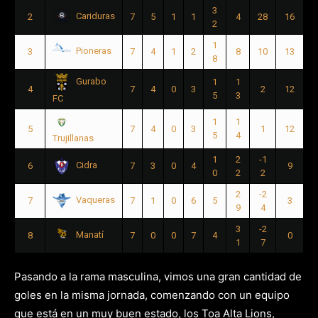
3
Cariduras
2
7
5
1
1
4
28
16
2
1
Pioneras
3
7
4
1
2
8
10
13
8
Gurabo
1
1
4
7
4
0
3
2
12
5
3
FC
1
1
5
7
4
0
3
1
12
5
4
Trujillanas
1
2
-1
Cidra
6
7
3
0
4
9
0
2
2
2
-2
Vaqueras
7
7
1
0
6
5
3
9
4
3
-2
Manatí
8
7
0
0
7
4
0
1
7
Pasando a la rama masculina, vimos una gran cantidad de
goles en la misma jornada, comenzando con un equipo
que está en un muy buen estado, los Toa Alta Lions,