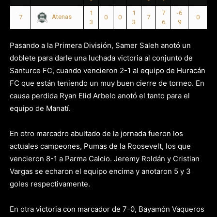
1
1
7
-6
Atenas
7
0
0
7
0
3
3
6
9
Pasando a la Primera División, Samer Saleh anotó un
doblete para darle una luchada victoria al conjunto de
Santurce FC, cuando vencieron 2-1 al equipo de Huracán
FC que están teniendo un muy buen cierre de torneo. En
causa perdida Ryan Elid Arbelo anotó el tanto para el
equipo de Manatí.
En otro marcadro abultado de la jornada fueron los
actuales campeones, Pumas de la Roosevelt, los que
vencieron 8-1 a Parma Calcio. Jeremy Roldán y Cristian
Vargas se echaron el equipo encima y anotaron 5 y 3
goles respectivamente.
En otra victoria con marcador de 7-0, Bayamón Vaqueros