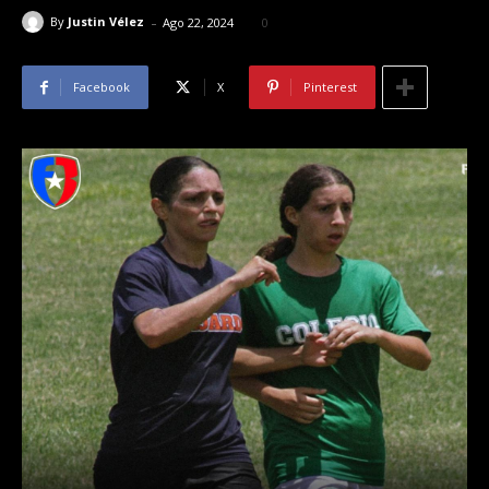
-
By
Justin Vélez
Ago 22, 2024
0
Facebook
X
Pinterest