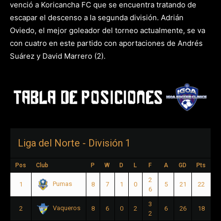
venció a Koricancha FC que se encuentra tratando de
escapar el descenso a la segunda división. Adrián
Oviedo, el mejor goleador del torneo actualmente, se va
con cuatro en este partido con aportaciones de Andrés
Suárez y David Marrero (2).
Liga del Norte - División 1
Pos
Club
P
W
D
L
F
A
GD
Pts
2
Pumas
1
8
7
1
0
5
21
22
6
3
Vaqueros
2
8
6
0
2
6
26
18
2