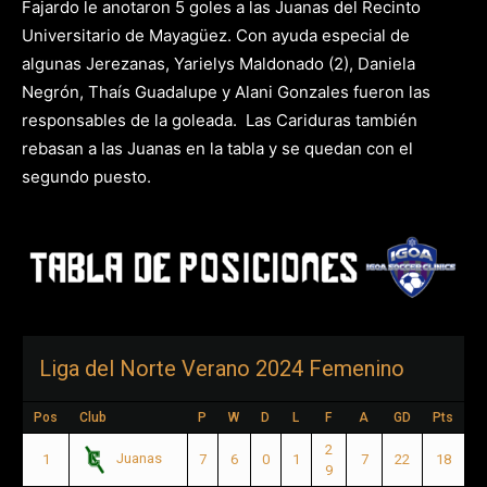
Fajardo le anotaron 5 goles a las Juanas del Recinto
Universitario de Mayagüez. Con ayuda especial de
algunas Jerezanas, Yarielys Maldonado (2), Daniela
Negrón, Thaís Guadalupe y Alani Gonzales fueron las
responsables de la goleada. Las Cariduras también
rebasan a las Juanas en la tabla y se quedan con el
segundo puesto.
Liga del Norte Verano 2024 Femenino
Pos
Club
P
W
D
L
F
A
GD
Pts
2
Juanas
1
7
6
0
1
7
22
18
9