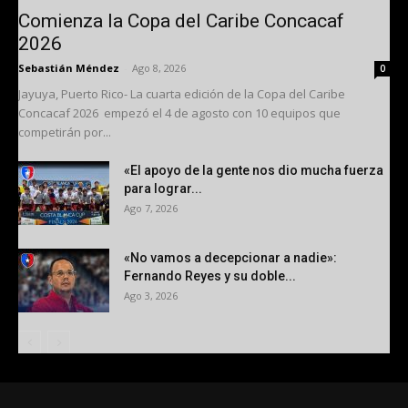
Comienza la Copa del Caribe Concacaf
2026
Sebastián Méndez
-
Ago 8, 2026
0
Jayuya, Puerto Rico- La cuarta edición de la Copa del Caribe
Concacaf 2026 empezó el 4 de agosto con 10 equipos que
competirán por...
«El apoyo de la gente nos dio mucha fuerza
para lograr...
Ago 7, 2026
«No vamos a decepcionar a nadie»:
Fernando Reyes y su doble...
Ago 3, 2026