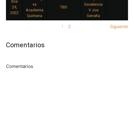
Ene
vs
Excelencia
29,
TBD
Academia
V Joe
2022
Quintana
Serralta
1
2
Siguiente
Comentarios
Comentarios