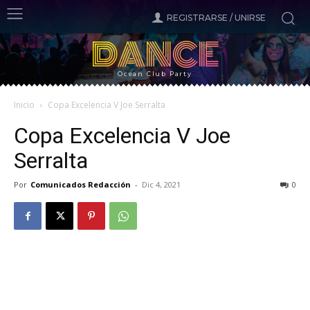
REGISTRARSE / UNIRSE
DANCE
Ocean Club Party
Inicio
Copa Excelencia V Joe Serralta
Copa Excelencia V Joe
Serralta
Por
Comunicados Redacción
-
Dic 4, 2021
0