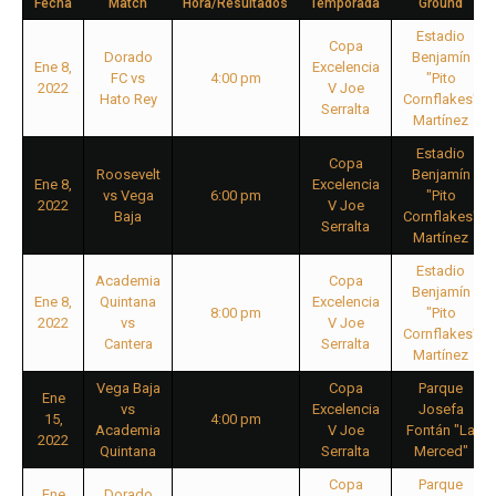
Fecha
Match
Hora/Resultados
Temporada
Ground
Estadio
Copa
Dorado
Benjamín
Ene 8,
Excelencia
FC vs
4:00 pm
"Pito
2022
V Joe
Hato Rey
Cornflakes"
Serralta
Martínez
Estadio
Copa
Roosevelt
Benjamín
Ene 8,
Excelencia
vs Vega
6:00 pm
"Pito
2022
V Joe
Baja
Cornflakes"
Serralta
Martínez
Estadio
Academia
Copa
Benjamín
Ene 8,
Quintana
Excelencia
8:00 pm
"Pito
2022
vs
V Joe
Cornflakes"
Cantera
Serralta
Martínez
Vega Baja
Copa
Parque
Ene
vs
Excelencia
Josefa
15,
4:00 pm
Academia
V Joe
Fontán "La
2022
Quintana
Serralta
Merced"
Copa
Parque
Ene
Dorado