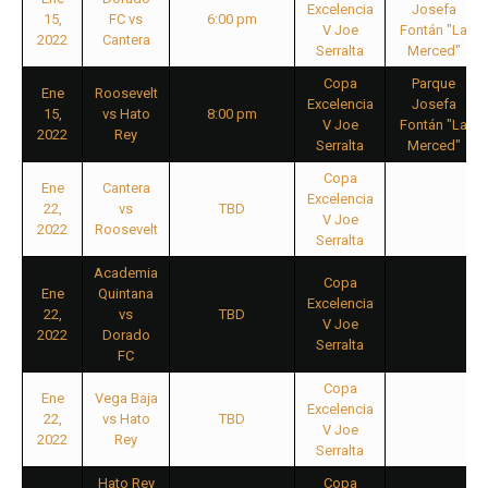
Excelencia
Josefa
15,
FC vs
6:00 pm
V Joe
Fontán "La
2022
Cantera
Serralta
Merced"
Copa
Parque
Ene
Roosevelt
Excelencia
Josefa
15,
vs Hato
8:00 pm
V Joe
Fontán "La
2022
Rey
Serralta
Merced"
Copa
Ene
Cantera
Excelencia
22,
vs
TBD
V Joe
2022
Roosevelt
Serralta
Academia
Copa
Ene
Quintana
Excelencia
22,
vs
TBD
V Joe
2022
Dorado
Serralta
FC
Copa
Ene
Vega Baja
Excelencia
22,
vs Hato
TBD
V Joe
2022
Rey
Serralta
Hato Rey
Copa