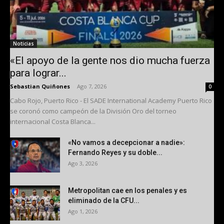
Noticias
«El apoyo de la gente nos dio mucha fuerza
para lograr...
Sebastian Quiñones
-
Ago 7, 2026
0
Cabo Rojo, Puerto Rico - El SADE International Academy Puerto Rico
se coronó como campeón de la División Oro del torneo
internacional Costa Blanca...
«No vamos a decepcionar a nadie»:
Fernando Reyes y su doble...
Ago 3, 2026
Metropolitan cae en los penales y es
eliminado de la CFU...
Ago 1, 2026