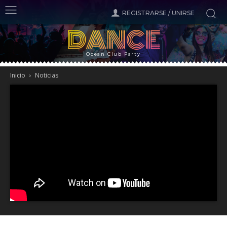
REGISTRARSE / UNIRSE
DANCE
Ocean Club Party
Inicio
Noticias