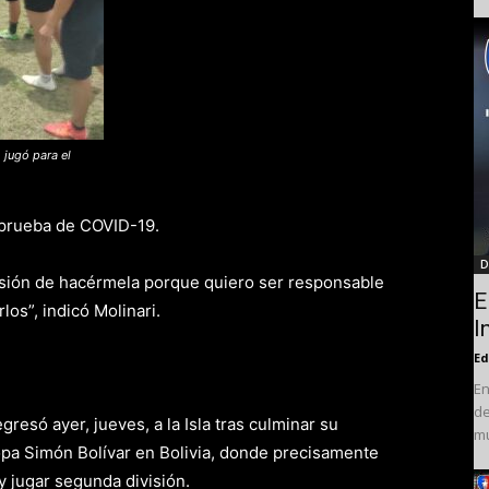
 jugó para el
a prueba de COVID-19.
D
isión de hacérmela porque quiero ser responsable
E
os”, indicó Molinari.
I
Ed
En
de
gresó ayer, jueves, a la Isla tras culminar su
mu
Copa Simón Bolívar en Bolivia, donde precisamente
 y jugar segunda división.