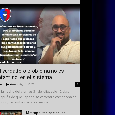
esde la Tribuna
l verdadero problema no es
nfantino, es el sistema
win Jusino
-
Ago 3, 2026
0
 la noche del viernes 31 de julio, solo 12 días
spués de que España se coronara campeona del
ndo, los ambiciosos planes de...
Metropolitan cae en los