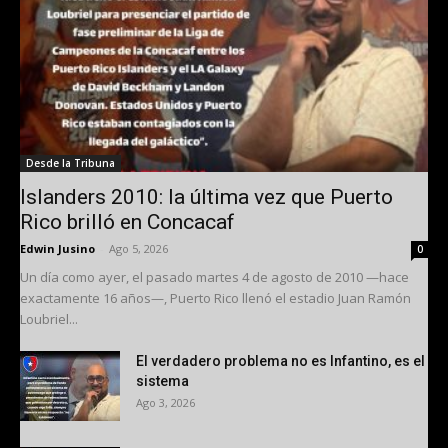
Desde la Tribuna
Islanders 2010: la última vez que Puerto
Rico brilló en Concacaf
Edwin Jusino
-
Ago 5, 2026
0
Un día como ayer, el pasado martes 4 de agosto de 2010 —hace
exactamente 16 años—, Puerto Rico llenó el estadio Juan Ramón
Loubriel...
El verdadero problema no es Infantino, es el
sistema
Ago 3, 2026