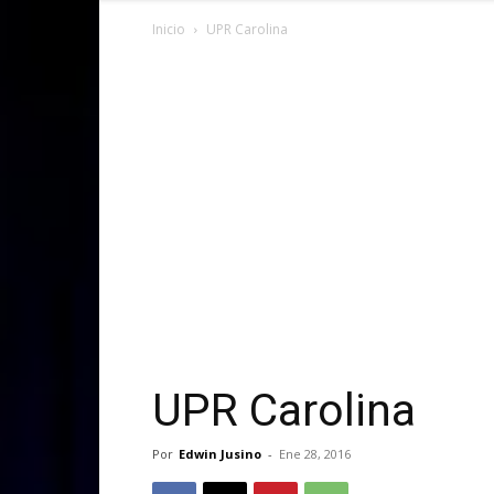
Inicio
UPR Carolina
UPR Carolina
Por
Edwin Jusino
-
Ene 28, 2016