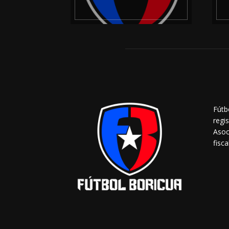
Fútb
regi
Asoc
fisca