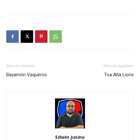
Artículo anterior
Artículo siguiente
Bayamón Vaqueros
Toa Alta Lions
Edwin Jusino