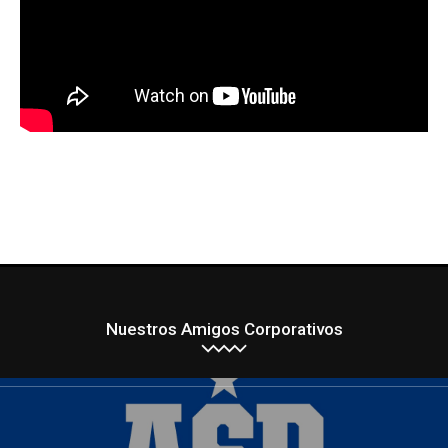
Nuestros Amigos Corporativos