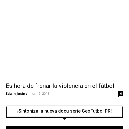
Es hora de frenar la violencia en el fútbol
Edwin Jusino
-
Jun 19, 2016
0
¡Sintoniza la nueva docu serie GeoFutbol PR!