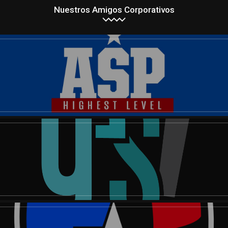
Nuestros Amigos Corporativos