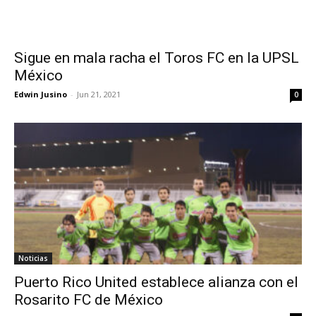
Sigue en mala racha el Toros FC en la UPSL
México
Edwin Jusino
-
Jun 21, 2021
0
Noticias
Puerto Rico United establece alianza con el
Rosarito FC de México