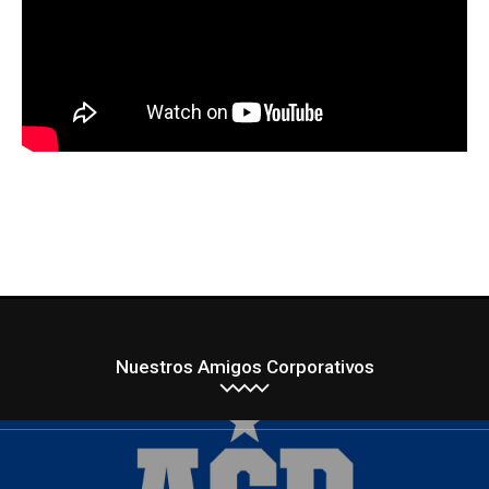
Nuestros Amigos Corporativos