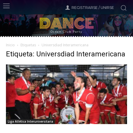
REGISTRARSE / UNIRSE
DANCE
Ocean Club Party
Inicio
Etiquetas
Universdiad Interamericana
Etiqueta: Universdiad Interamericana
Liga Atlética Interuniversitaria