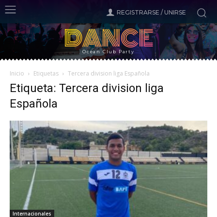
REGISTRARSE / UNIRSE
DANCE
Ocean Club Party
Inicio
Etiquetas
Tercera division liga Española
Etiqueta: Tercera division liga
Española
Internacionales