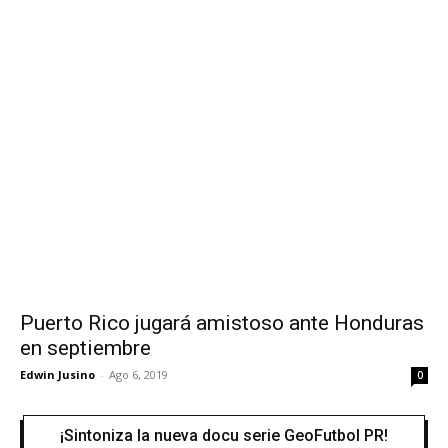
Puerto Rico jugará amistoso ante Honduras
en septiembre
Edwin Jusino
-
Ago 6, 2019
0
¡Sintoniza la nueva docu serie GeoFutbol PR!