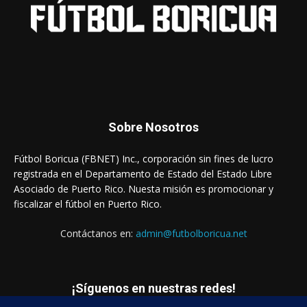
Sobre Nosotros
Fútbol Boricua (FBNET) Inc., corporación sin fines de lucro
registrada en el Departamento de Estado del Estado Libre
Asociado de Puerto Rico. Nuesta misión es promocionar y
fiscalizar el fútbol en Puerto Rico.
Contáctanos en:
admin@futbolboricua.net
¡Síguenos en nuestras redes!