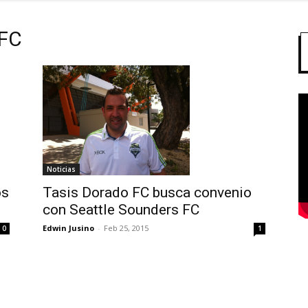
 FC
Noticias
Tasis Dorado FC busca convenio
os
con Seattle Sounders FC
Edwin Jusino
-
Feb 25, 2015
1
0