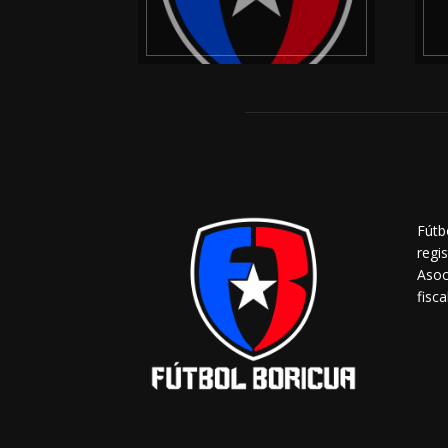
Fútb
regi
Asoc
fisca