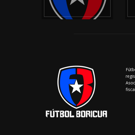
Fútb
regi
Asoc
fisca