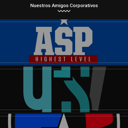
Nuestros Amigos Corporativos