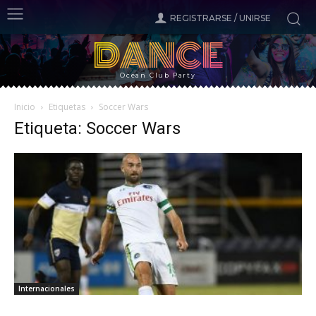
REGISTRARSE / UNIRSE
DANCE
Ocean Club Party
Inicio
Etiquetas
Soccer Wars
Etiqueta: Soccer Wars
Internacionales