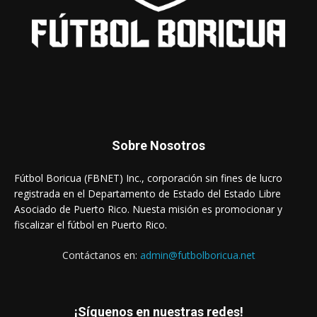
Sobre Nosotros
Fútbol Boricua (FBNET) Inc., corporación sin fines de lucro
registrada en el Departamento de Estado del Estado Libre
Asociado de Puerto Rico. Nuesta misión es promocionar y
fiscalizar el fútbol en Puerto Rico.
Contáctanos en:
admin@futbolboricua.net
¡Síguenos en nuestras redes!