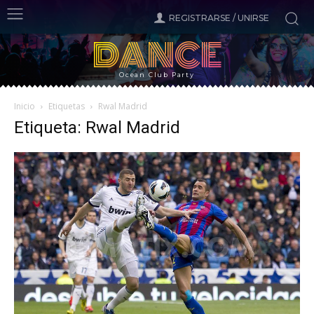
REGISTRARSE / UNIRSE
DANCE
Ocean Club Party
Inicio
Etiquetas
Rwal Madrid
Etiqueta: Rwal Madrid