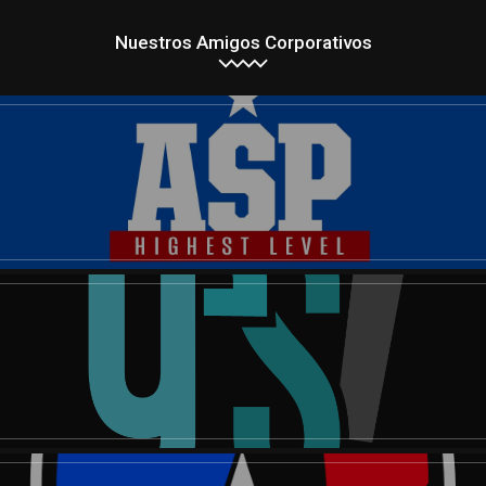
Nuestros Amigos Corporativos