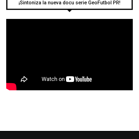
¡Sintoniza la nueva docu serie GeoFutbol PR!