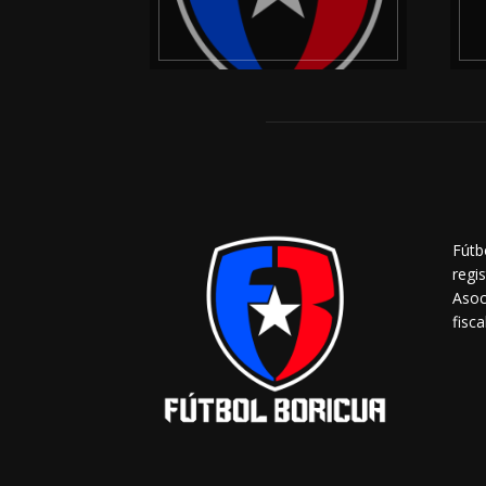
Fútb
regi
Asoc
fisca