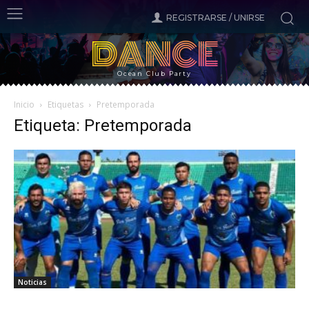
REGISTRARSE / UNIRSE
DANCE
Ocean Club Party
Inicio
Etiquetas
Pretemporada
Etiqueta: Pretemporada
Noticias