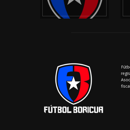
Fútb
regi
Asoc
fisca