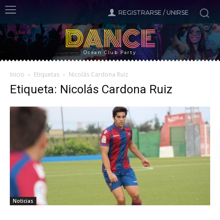
REGISTRARSE / UNIRSE
DANCE
Ocean Club Party
Inicio
Etiquetas
Nicolás Cardona Ruiz
Etiqueta: Nicolás Cardona Ruiz
Noticias