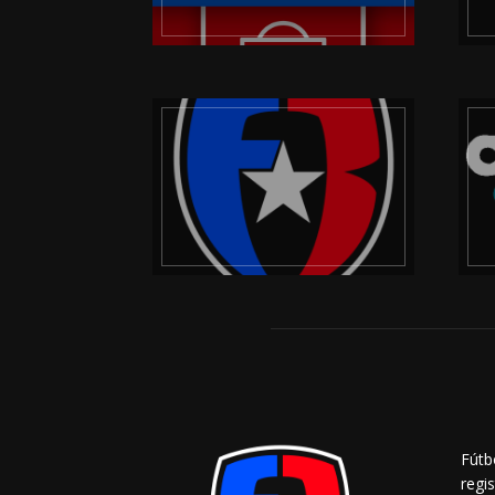
Fútb
regi