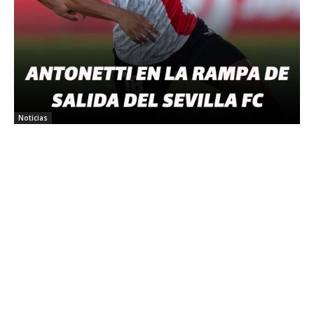
Noticias