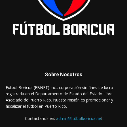
Sobre Nosotros
Fútbol Boricua (FBNET) Inc., corporación sin fines de lucro
registrada en el Departamento de Estado del Estado Libre
Asociado de Puerto Rico. Nuesta misión es promocionar y
fiscalizar el fútbol en Puerto Rico.
Contáctanos en:
admin@futbolboricua.net