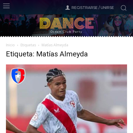
REGISTRARSE / UNIRSE
DANCE
Ocean Club Party
Inicio
Etiquetas
Matías Almeyda
Etiqueta: Matías Almeyda