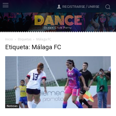
REGISTRARSE / UNIRSE
DANCE
Ocean Club Party
Inicio
Etiquetas
Málaga FC
Etiqueta: Málaga FC
Noticias