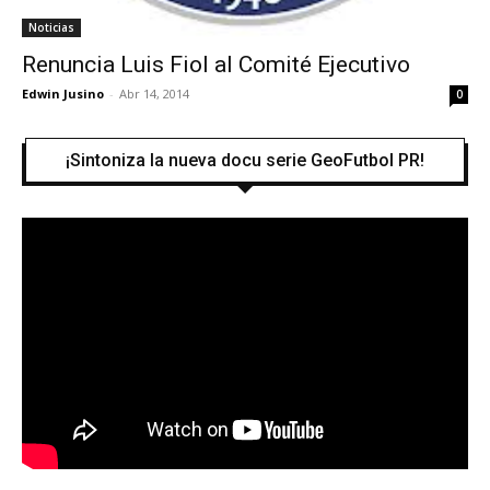
Noticias
Renuncia Luis Fiol al Comité Ejecutivo
Edwin Jusino
-
Abr 14, 2014
0
¡Sintoniza la nueva docu serie GeoFutbol PR!