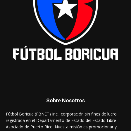
Sobre Nosotros
Fútbol Boricua (FBNET) Inc., corporación sin fines de lucro
registrada en el Departamento de Estado del Estado Libre
Asociado de Puerto Rico. Nuesta misión es promocionar y