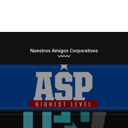
Nuestros Amigos Corporativos