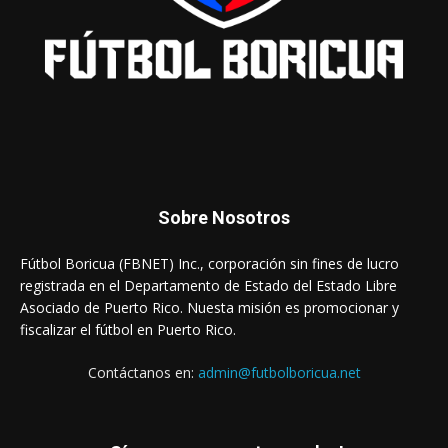
Sobre Nosotros
Fútbol Boricua (FBNET) Inc., corporación sin fines de lucro
registrada en el Departamento de Estado del Estado Libre
Asociado de Puerto Rico. Nuesta misión es promocionar y
fiscalizar el fútbol en Puerto Rico.
Contáctanos en:
admin@futbolboricua.net