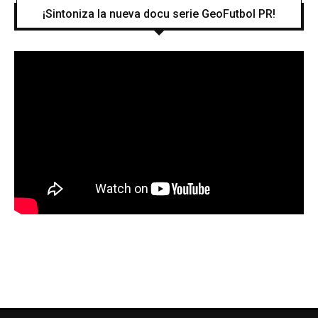
¡Sintoniza la nueva docu serie GeoFutbol PR!