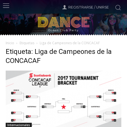
REGISTRARSE / UNIRSE
DANCE
Ocean Club Party
Inicio
Etiquetas
Liga de Campeones de la CONCACAF
Etiqueta: Liga de Campeones de la
CONCACAF
Internacionales