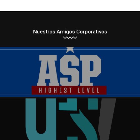
Nuestros Amigos Corporativos