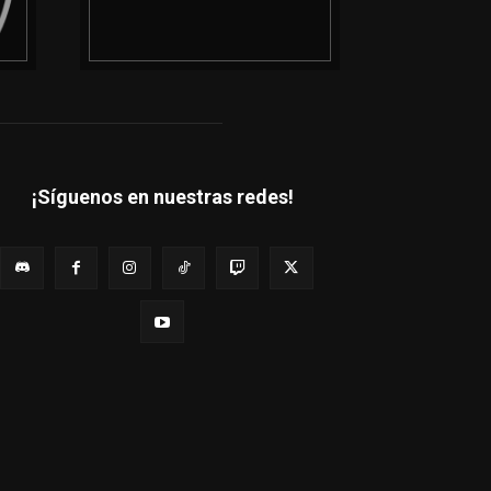
¡Síguenos en nuestras redes!