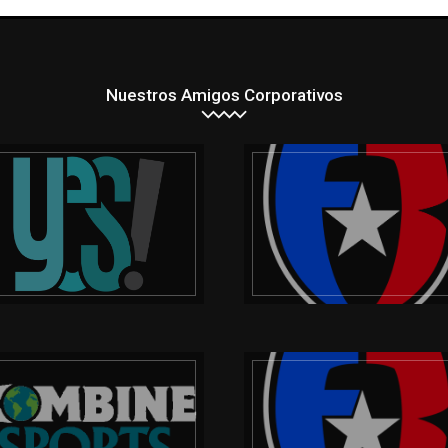
Nuestros Amigos Corporativos