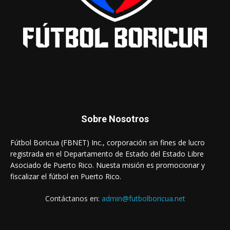
Sobre Nosotros
Fútbol Boricua (FBNET) Inc., corporación sin fines de lucro
registrada en el Departamento de Estado del Estado Libre
Asociado de Puerto Rico. Nuesta misión es promocionar y
fiscalizar el fútbol en Puerto Rico.
Contáctanos en:
admin@futbolboricua.net