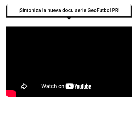
¡Sintoniza la nueva docu serie GeoFutbol PR!