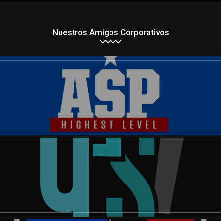
Nuestros Amigos Corporativos