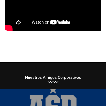
Nuestros Amigos Corporativos