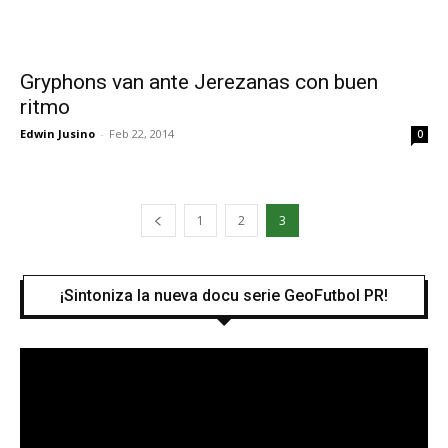
Gryphons van ante Jerezanas con buen
ritmo
Edwin Jusino
-
Feb 22, 2014
0
1
2
3
¡Sintoniza la nueva docu serie GeoFutbol PR!