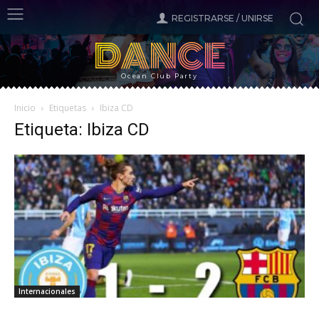
REGISTRARSE / UNIRSE
DANCE
Ocean Club Party
Inicio
Etiquetas
Ibiza CD
Etiqueta: Ibiza CD
Internacionales