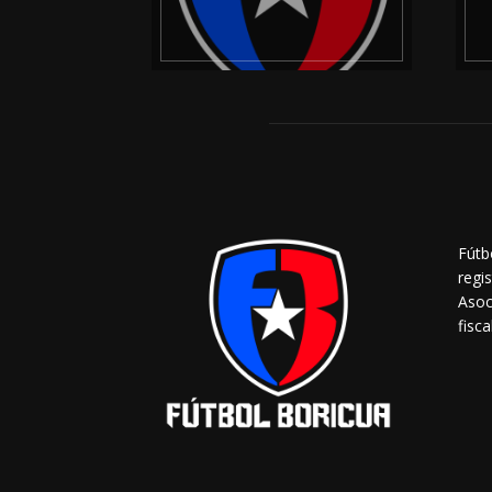
Fútb
regi
Asoc
fisca