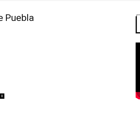
e Puebla
0