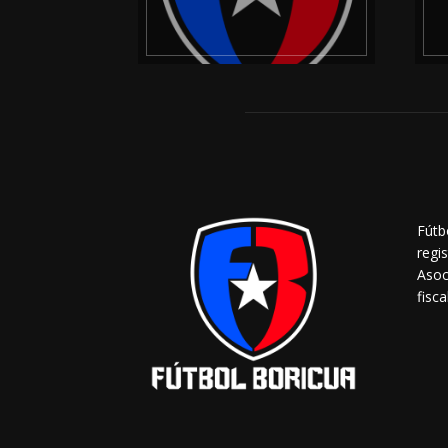
Fútb
regi
Asoc
fisca