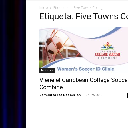
Inicio
Etiquetas
Five Towns College
Etiqueta: Five Towns C
Noticias
Viene el Caribbean College Socce
Combine
Comunicados Redacción
-
Jun 29, 2019