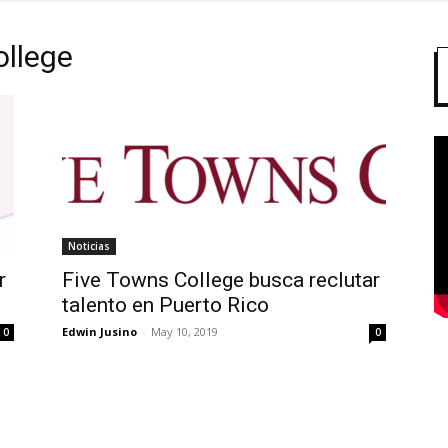
ollege
Noticias
r
Five Towns College busca reclutar
talento en Puerto Rico
Edwin Jusino
-
May 10, 2019
0
0