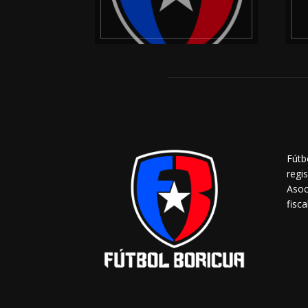
Fútb
regi
Asoc
fisca