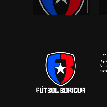
Fútb
regi
Asoc
fisca