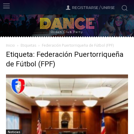
REGISTRARSE / UNIRSE
DANCE
Ocean Club Party
Inicio
Etiquetas
Federación Puertorriqueña de Fútbol (FPF)
Etiqueta: Federación Puertorriqueña
de Fútbol (FPF)
Noticias