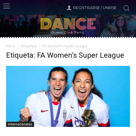
REGISTRARSE / UNIRSE
DANCE
Ocean Club Party
Inicio
Etiquetas
FA Women’s Super League
Etiqueta: FA Women’s Super League
Internacionales