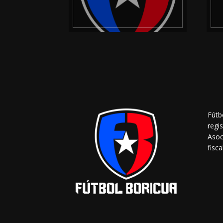
Fútb
regi
Asoc
fisca