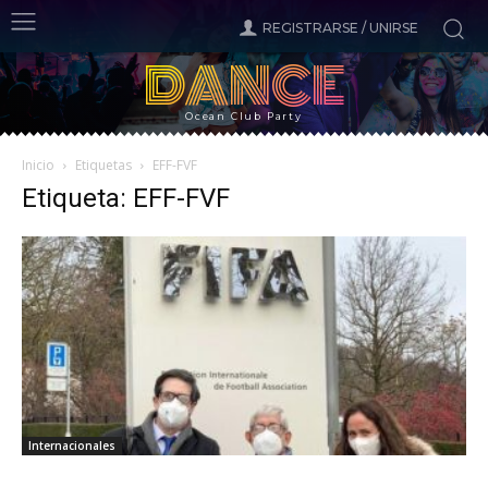
REGISTRARSE / UNIRSE
DANCE
Ocean Club Party
Inicio
Etiquetas
EFF-FVF
Etiqueta: EFF-FVF
Internacionales