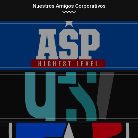
Nuestros Amigos Corporativos