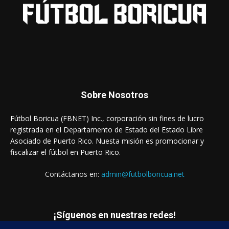
Sobre Nosotros
Fútbol Boricua (FBNET) Inc., corporación sin fines de lucro
registrada en el Departamento de Estado del Estado Libre
Asociado de Puerto Rico. Nuesta misión es promocionar y
fiscalizar el fútbol en Puerto Rico.
Contáctanos en:
admin@futbolboricua.net
¡Síguenos en nuestras redes!