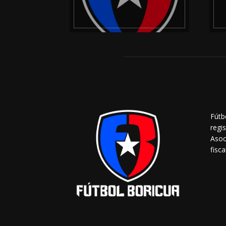
Fútb
regi
Asoc
fisca