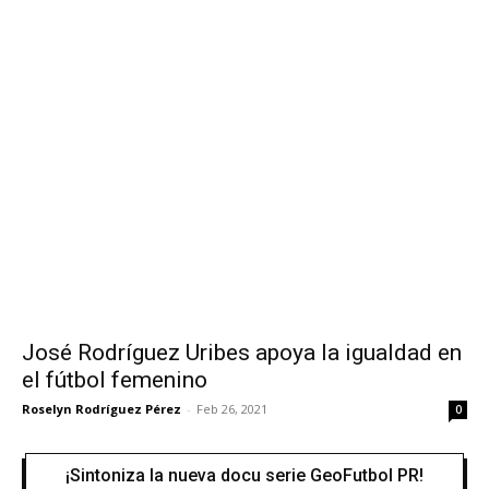
José Rodríguez Uribes apoya la igualdad en
el fútbol femenino
Roselyn Rodríguez Pérez
-
Feb 26, 2021
0
¡Sintoniza la nueva docu serie GeoFutbol PR!