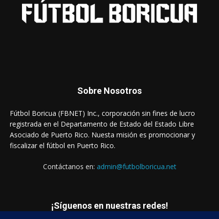
Sobre Nosotros
Fútbol Boricua (FBNET) Inc., corporación sin fines de lucro
registrada en el Departamento de Estado del Estado Libre
Asociado de Puerto Rico. Nuesta misión es promocionar y
fiscalizar el fútbol en Puerto Rico.
Contáctanos en:
admin@futbolboricua.net
¡Síguenos en nuestras redes!