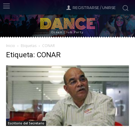
REGISTRARSE / UNIRSE
DANCE
Ocean Club Party
Inicio
Etiquetas
CONAR
Etiqueta: CONAR
Escritorio del Secretario