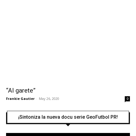
“Al garete”
Frankie Gautier
-
May 26, 2020
0
¡Sintoniza la nueva docu serie GeoFutbol PR!