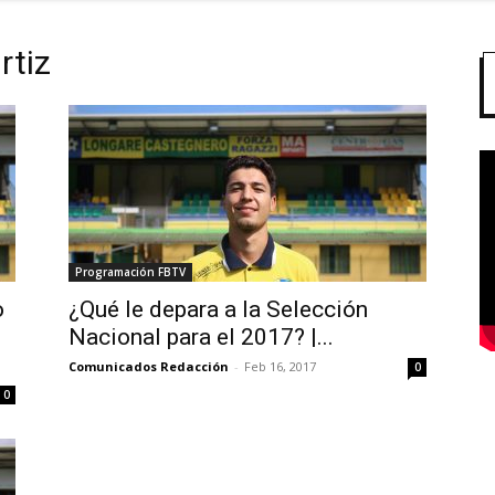
rtiz
Programación FBTV
o
¿Qué le depara a la Selección
Nacional para el 2017? |...
Comunicados Redacción
-
Feb 16, 2017
0
0